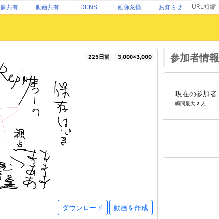
URL短縮
画像共有
動画共有
DDNS
画像変換
お知らせ
参加者情報
225日前
3,000×3,000
現在の参加者
瞬間最大
2
人
ダウンロード
動画を作成