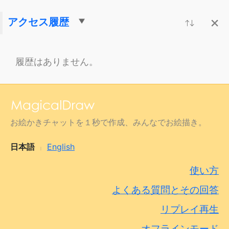
ＢＬ
練習
オリキャラ
グループ
アクセス履歴
配信者
ＯC
ヘタリア
中学生
東方
立ち絵
履歴はありません。
お絵かきチャットを１秒で作成、みんなでお絵描き。
日本語
English
|
使い方
よくある質問とその回答
リプレイ再生
オフラインモード