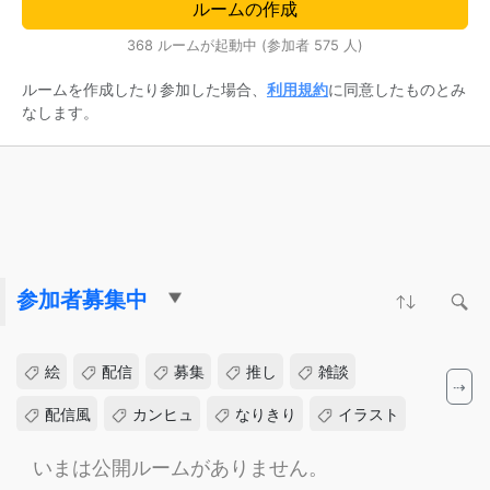
ルームの作成
368 ルームが起動中 (参加者 575 人)
ルームを作成したり参加した場合、
利用規約
に同意したものとみ
なします。
参加者募集中
絵
配信
募集
推し
雑談
⇢
配信風
カンヒュ
なりきり
イラスト
募集中
なんでも
合作
配信風絵チャ
いまは公開ルームがありません。