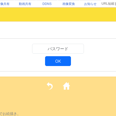
URL短縮
画像共有
動画共有
DDNS
画像変換
お知らせ
OK
でお絵描き。