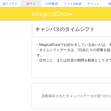
捨てメアド
絵チャ
LIVE配信
ファイル転送
チャット
キャンバスのタイムシフト
- MagicalDrawでお絵かきしているあ
- タイムシフトデータは、1日あたりの容量を
す。
- 日付ごと、または任意の期間を動画としてダ
自動保存されたキャンバスデータが見つかり