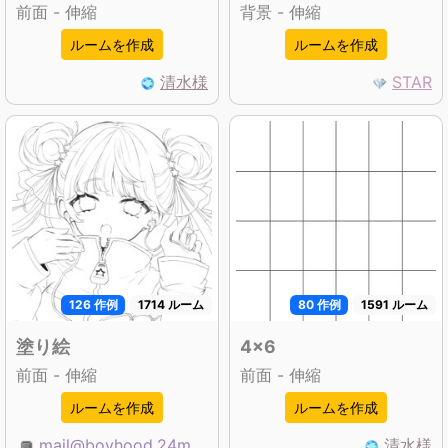
000
前面 - 伸縮
背景 - 伸縮
ルームを作成
ルームを作成
清水様
STAR
126 作例
1714 ルーム
80 作例
1591 ルーム
塗り絵
4×6
前面 - 伸縮
前面 - 伸縮
ルームを作成
ルームを作成
mail@boyhood.24mull
清水様