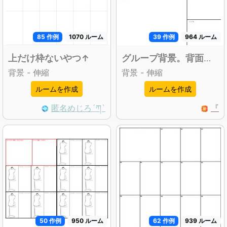
85 作例
1070 ルーム
39 作例
964 ルーム
上だけ枠ないやつ↑
グループ背景。背面バ
ージョン２
背景 - 伸縮
背景 - 伸縮
ルームを作成
ルームを作成
匿名めじろ´ཀ`
『
50 作例
950 ルーム
62 作例
939 ルーム