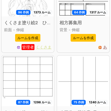
96 作例
1373 ルーム
64 作例
1317 ルーム
くくさま塗り絵2 ひと
相方募集用
りでor分割してver
前面 - 伸縮
背景 - 伸縮
ルームを作成
ルームを作成
管理者
くくさま
あ
87 作例
1296 ルーム
75 作例
1240 ルーム