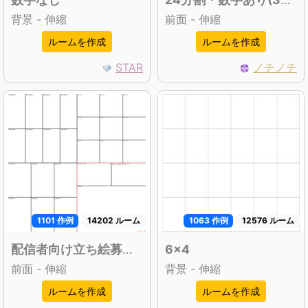
0×3000)
背景 - 伸縮
前面 - 伸縮
ルームを作成
ルームを作成
STAR
ノチノチ
1101 作例
14202 ルーム
1063 作例
12576 ルーム
配信者向け立ち絵募集
6×4
枠(等身、SD、バスト
前面 - 伸縮
背景 - 伸縮
アップ、資料枠アリ)
ルームを作成
ルームを作成