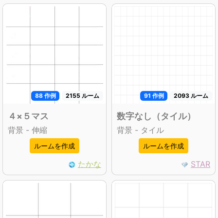
88 作例
2155 ルーム
91 作例
2093 ルーム
４×５マス
数字なし（タイル）
背景 - 伸縮
背景 - タイル
ルームを作成
ルームを作成
たかな
STAR