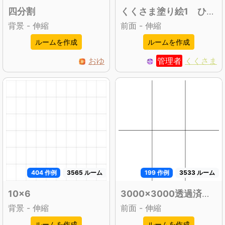
四分割
くくさま塗り絵1 ひと
りでor分割してver
背景 - 伸縮
前面 - 伸縮
ルームを作成
ルームを作成
おゆ
管理者
くくさま
404 作例
3565 ルーム
199 作例
3533 ルーム
10×6
3000×3000透過済み6
等分
背景 - 伸縮
前面 - 伸縮
ルームを作成
ルームを作成