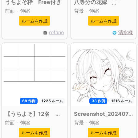
うちよそ枠 Free付き
八等分の花嫁⌒ ͜ ⌒
前面 - 伸縮
背景 - 伸縮
ルームを作成
ルームを作成
refano
清水様
68 作例
1225 ルーム
33 作例
1216 ルーム
【うちよそ】12名 下
Screenshot_2024072
空白
7-201357~2
前面 - 伸縮
背景 - 伸縮
ルームを作成
ルームを作成