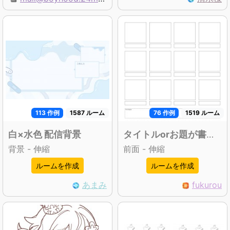
ein
113 作例
1587 ルーム
76 作例
1519 ルーム
白×水色 配信背景
タイトルorお題が書け
る枠__はみ出し防止機
背景 - 伸縮
前面 - 伸縮
能付き__line
ルームを作成
ルームを作成
あまみ
fukurou