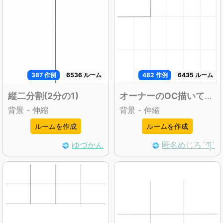
387 作例
6536 ルーム
482 作例
6435 ルーム
縦二分割(2分の1)
オーナーのOC描いても
らう時とかのやつ1 /1
背景 - 伸縮
背景 - 伸縮
ルームを作成
ルームを作成
ゆづかん
匿名めじろ´ཀ`