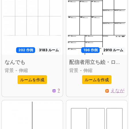
202 作例
3183 ルーム
196 作例
2910 ルーム
なんでも
配信者用立ち絵・ロゴ
作成
背景 - 伸縮
背景 - 伸縮
ルームを作成
ルームを作成
?
えなが