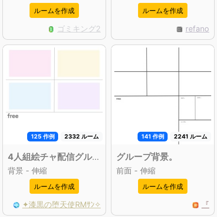
ルームを作成
ルームを作成
ゴミキング2
refano
125 作例
2332 ルーム
141 作例
2241 ルーム
4人組絵チャ配信グルー
グループ背景。
プ向け＿ご自由にどう
背景 - 伸縮
前面 - 伸縮
ぞ
ルームを作成
ルームを作成
✦漆黒の堕天使RMｻﾝ✧
『