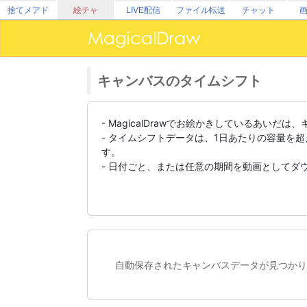
捨てメアド
絵チャ
LIVE配信
ファイル転送
チャット
キャンバスのタイムシフト
- MagicalDrawでお絵かきしているあ
- タイムシフトデータは、1日あたりの容量を
す。
- 日付ごと、または任意の期間を動画としてダ
自動保存されたキャンバスデータが見つかり